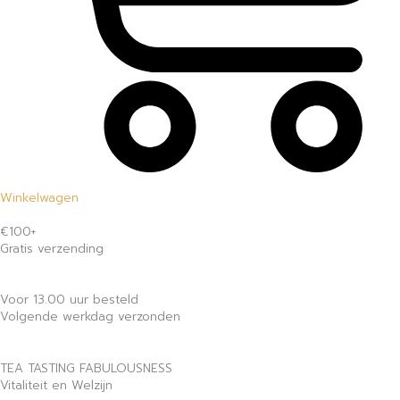
Winkelwagen
€100+
Gratis verzending
Voor 13.00 uur besteld
Volgende werkdag verzonden
TEA TASTING FABULOUSNESS
Vitaliteit en Welzijn