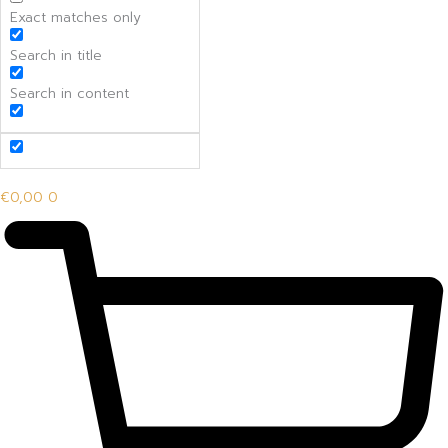
Exact matches only
Search in title
Search in content
€
0,00
0