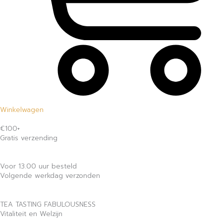
Winkelwagen
€100+
Gratis verzending
Voor 13.00 uur besteld
Volgende werkdag verzonden
TEA TASTING FABULOUSNESS
Vitaliteit en Welzijn