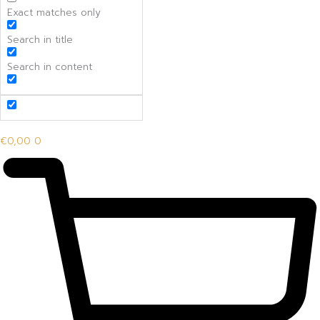
Exact matches only
Search in title
Search in content
€
0,00
0