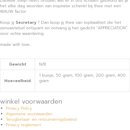
Danielle Steijn heeft ontdekt wat er in ons lichaam gebeurd als je
het elke dag woorden van inspiratie schenkt bij thee met een
WAUW factor.
Koop jij
Secretary
? Dan koop jij thee van topkwaliteit die het
zenuwstelsel ontspant en ontvang jij het gedicht “APPRECIATION”
voor
echte
waardering.
made with love…
Gewicht
N/B
1 buisje, 50 gram, 100 gram, 200 gram, 400
Hoeveelheid
gram
winkel voorwaarden
Privacy Policy
Algemene voorwaarden
Terugbetaal- en retourneringsbeleid
Privacy reglement