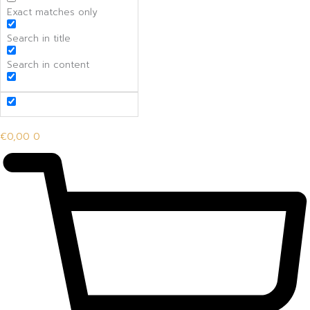
Exact matches only
Search in title
Search in content
€
0,00
0