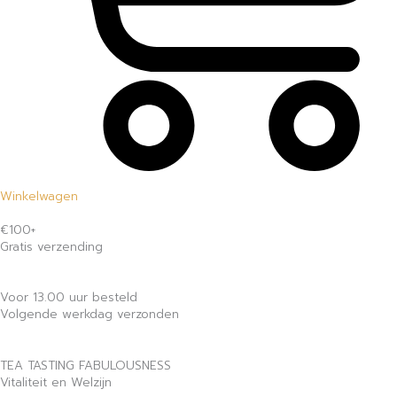
Winkelwagen
€100+
Gratis verzending
Voor 13.00 uur besteld
Volgende werkdag verzonden
TEA TASTING FABULOUSNESS
Vitaliteit en Welzijn