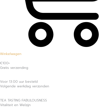
Winkelwagen
€100+
Gratis verzending
Voor 13.00 uur besteld
Volgende werkdag verzonden
TEA TASTING FABULOUSNESS
Vitaliteit en Welzijn