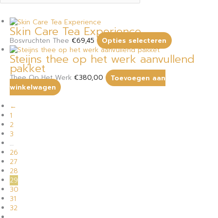
Skin Care Tea Experience
Bosvruchten Thee
€
69,45
Opties selecteren
Steijns thee op het werk aanvullend
pakket
Thee Op Het Werk
€
380,00
Toevoegen aan
winkelwagen
←
1
2
3
…
26
27
28
29
30
31
32
…