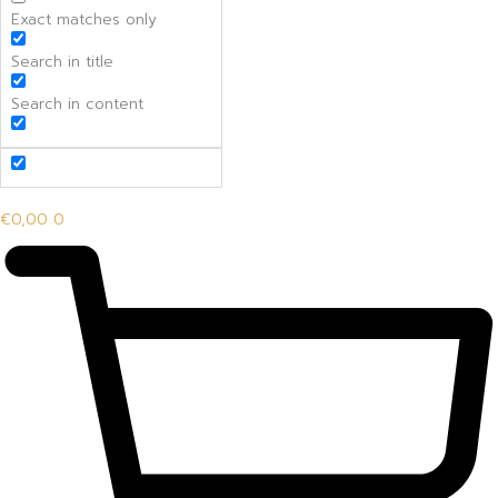
Exact matches only
Search in title
Search in content
€
0,00
0